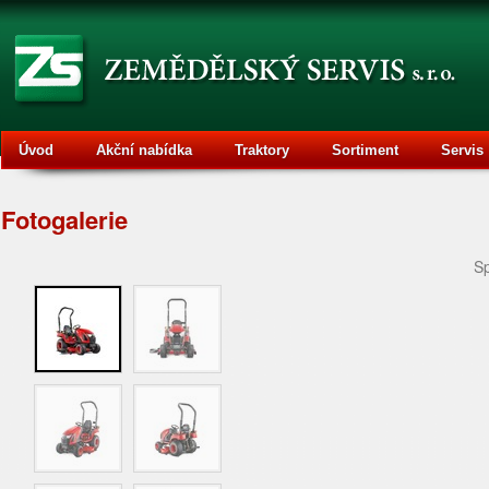
Úvod
Akční nabídka
Traktory
Sortiment
Servis
Fotogalerie
Sp