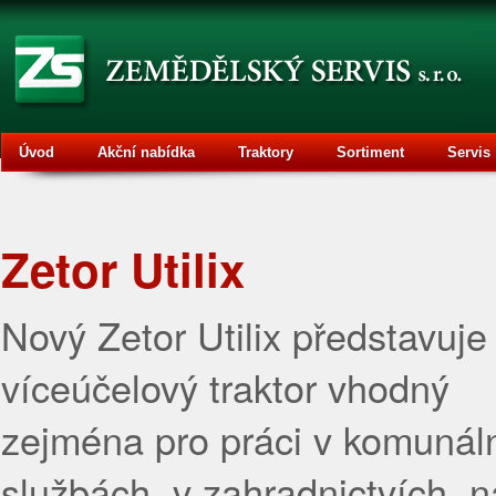
Úvod
Akční nabídka
Traktory
Sortiment
Servis
Zetor Utilix
Nový Zetor Utilix představuje
víceúčelový traktor vhodný
zejména pro práci v komunál
službách, v zahradnictvích, n