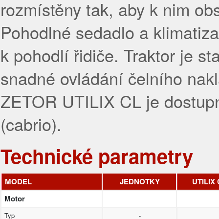
rozmístěny tak, aby k nim ob
Pohodlné sedadlo a klimatizac
k pohodlí řidiče. Traktor je 
snadné ovládání čelního nakl
ZETOR UTILIX CL je dostupný
(cabrio).
Technické parametry
MODEL
JEDNOTKY
UTILIX 
Motor
Typ
-