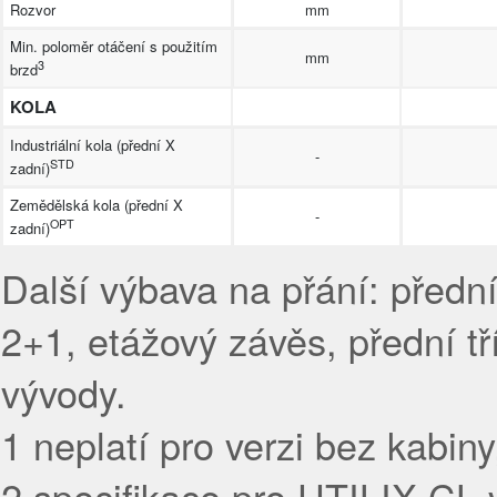
Rozvor
mm
Min. poloměr otáčení s použitím
mm
3
brzd
KOLA
Industriální kola (přední X
-
STD
zadní)
Zemědělská kola (přední X
-
OPT
zadní)
Další výbava na přání: předni
2+1, etážový závěs, přední t
vývody.
1 neplatí pro verzi bez kabiny
2 specifikace pro UTILIX CL ve