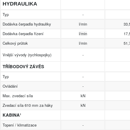
HYDRAULIKA
Typ
-
Dodávka čerpadla hydrauliky
l/min
33,
Dodávka čerpadla řízení
l/min
17,
Celkový průtok
l/min
51,
Vnější vývody (rychlospojky)
-
TŘÍBODOVÝ ZÁVĚS
Typ
-
Ovládání
-
Max. zvedací síla
kN
Zvedací síla 610 mm za háky
kN
KABINA¹
Topení / klimatizace
-