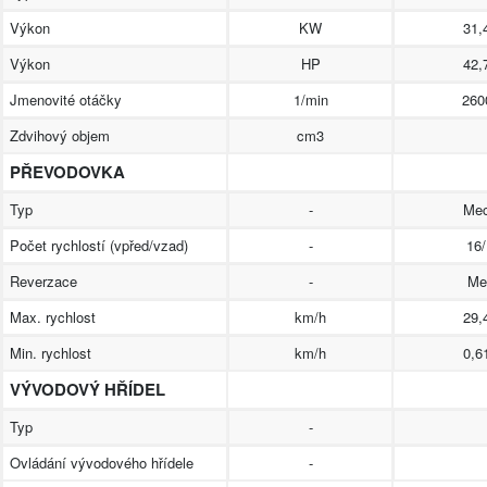
Výkon
KW
31,
Výkon
HP
42,
Jmenovité otáčky
1/min
260
Zdvihový objem
cm3
PŘEVODOVKA
Typ
-
Mec
Počet rychlostí (vpřed/vzad)
-
16/
Reverzace
-
Me
Max. rychlost
km/h
29,
Min. rychlost
km/h
0,6
VÝVODOVÝ HŘÍDEL
Typ
-
Ovládání vývodového hřídele
-