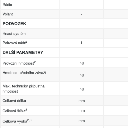
Rádio
-
Volant
-
PODVOZEK
Hnací systém
-
Palivová nádrž
l
DALŠÍ PARAMETRY
2
kg
Provozní hmotnost
Hmotnost předního závaží
kg
Max. technicky přípustná
kg
hmotnost
Celková délka
mm
3
mm
Celková šířka
2,3
mm
Celková výška